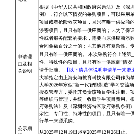
根据《中华人民共和国政府采购法》及《深
例》，符合以下情况的采购项目，可以采用单
项目或者抢险救灾项目，且只有唯一供应商
涉密项目，且只有唯一供应商的；
3.为了
性或者服务配套的要求，需要向原供应商添
合同金额百分之十的；
4.其他具有复杂性、
且只有唯一供应商的。
本次采购符合上述第
申请理
性、特殊性的项目，且只有唯一供应商
”情
由及相
请予批准。
【以下请具体说明申请单一来源
关说明
大学指定由上海安与教育科技有限公司作为
大学2026年寒假“新一代智能制造”学习交
授权
管理方，委托其负责该项目学生注册、
等组织与管理，并统一收取学生项目费用。
府采购法》及《深圳经济特区政府采购条例
杂性、专门性、特殊性的项目，且只有唯一
行单一来源采购。
公示期
从202
5
年
12
月
19
日起至202
5
年
12
月
26
日止。