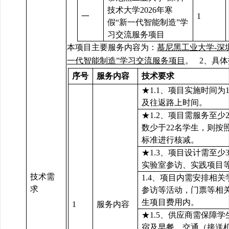
技术大学2026年寒
一
1
假“新一代智能制造”学
习交流服务项目
本项目主要服务内容为：
慕尼黑工业大学-深圳
一代智能制造”学习交流服务项目
。
2、
具体
序号
服务内容
技术要求
★1.1、项目实施时间为
及往返路上时间。
★1.2、项目需服务至少
数少于22名学生，则按照
标准进行核减。
★
1.3、项目设计需至少
实验室参访、实践项目
技术需
1.4、项目内需安排相
求
参访等活动，门票等相
生项目费用内。
1
服务内容
★1.5、供应商需保障
宿及早餐、交通（接送